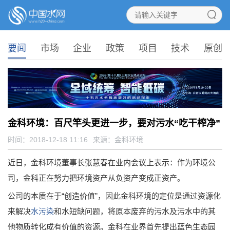
要闻
市场
企业
政策
项目
技术
原创
金科环境：百尺竿头更进一步，要对污水“吃干榨净”
时间：2018-12-18 11:16
来源：
金科环境
近日，金科环境董事长张慧春在业内会议上表示：作为环境公
司，金科正在努力把环境资产从负资产变成正资产。
公司的本质在于“创造价值”，因此金科环境的定位是通过资源化
来解决
水污染
和水短缺问题，将原本废弃的污水及污水中的其
他物质转化成有价值的资源。金科在业界首先提出蓝色生态园