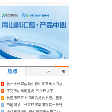
热点
一月
一周
杭州水处理成功中标中东某重大海水...
罗克韦尔自动化与 E20 环境平...
杭迎伟已任上海城投党委书记、董事...
节能国祯：长江环保集团及其一致行...
合续科技顺利通过“云南省省级工业...