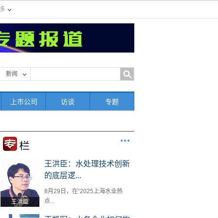
多
新闻
上市公司
访谈
专题
王洪臣：水处理技术创新
的底层逻...
8月29日，在“2025上海水业热
点...
王洪臣