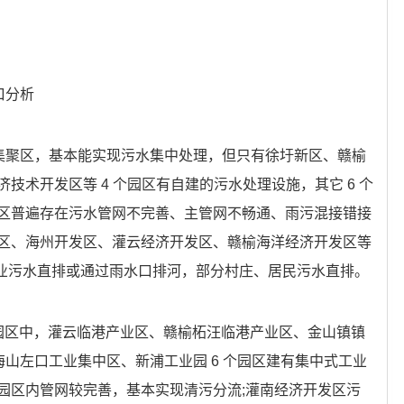
口分析
业集聚区，基本能实现污水集中处理，但只有徐圩新区、赣榆
技术开发区等 4 个园区有自建的污水处理设施，其它 6 个
区普遍存在污水管网不完善、主管网不畅通、雨污混接错接
区、海州开发区、灌云经济开发区、赣榆海洋经济开发区等
企业污水直排或通过雨水口排河，部分村庄、居民污水直排。
园区中，灌云临港产业区、赣榆柘汪临港产业区、金山镇镇
海山左口工业集中区、新浦工业园 6 个园区建有集中式工业
园区内管网较完善，基本实现清污分流;灌南经济开发区污