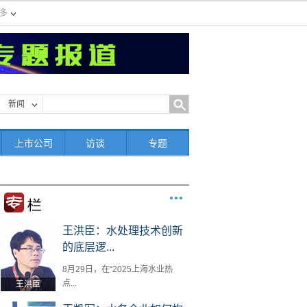
多
新闻
上市公司
访谈
专题
王洪臣：水处理技术创新
的底层逻...
8月29日，在“2025上海水业热
点...
王洪臣