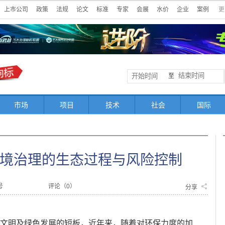
上市公司
政策
法规
论文
标准
专家
会展
水价
企业
案例
更
至
市场
项目
技术
社会
国际
境治理的生态过程与风险控制
号
评论（
0
）
分享
态文明及绿色发展的短板，近年来，随着对环保力度的加