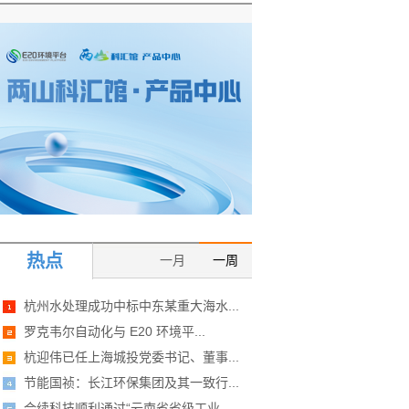
热点
一月
一周
杭州水处理成功中标中东某重大海水...
罗克韦尔自动化与 E20 环境平...
杭迎伟已任上海城投党委书记、董事...
节能国祯：长江环保集团及其一致行...
合续科技顺利通过“云南省省级工业...