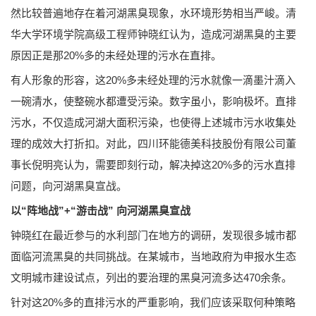
然比较普遍地存在着河湖黑臭现象，水环境形势相当严峻。清
华大学环境学院高级工程师钟晓红认为，造成河湖黑臭的主要
原因正是那20%多的未经处理的污水在直排。
有人形象的形容，这20%多未经处理的污水就像一滴墨汁滴入
一碗清水，使整碗水都遭受污染。数字虽小，影响极坏。直排
污水，不仅造成河湖大面积污染，也使得上述城市污水收集处
理的成效大打折扣。对此，四川环能德美科技股份有限公司董
事长倪明亮认为，需要即刻行动，解决掉这20%多的污水直排
问题，向河湖黑臭宣战。
以“阵地战”+“游击战” 向河湖黑臭宣战
钟晓红在最近参与的水利部门在地方的调研，发现很多城市都
面临河流黑臭的共同挑战。在某城市，当地政府为申报水生态
文明城市建设试点，列出的要治理的黑臭河流多达470余条。
针对这20%多的直排污水的严重影响，我们应该采取何种策略