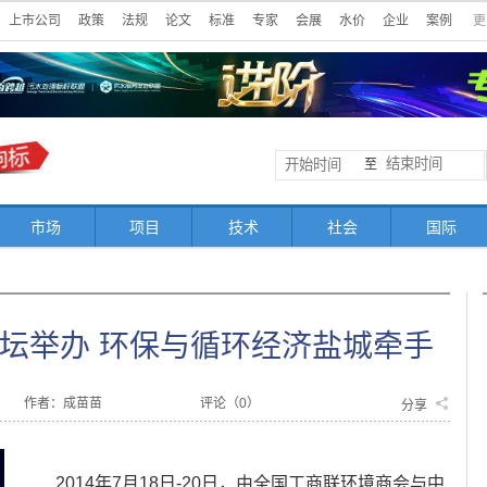
上市公司
政策
法规
论文
标准
专家
会展
水价
企业
案例
更
至
市场
项目
技术
社会
国际
论坛举办 环保与循环经济盐城牵手
作者：成苗苗
评论（
0
）
分享
2014年7月18日-20日，由全国工商联环境商会与中