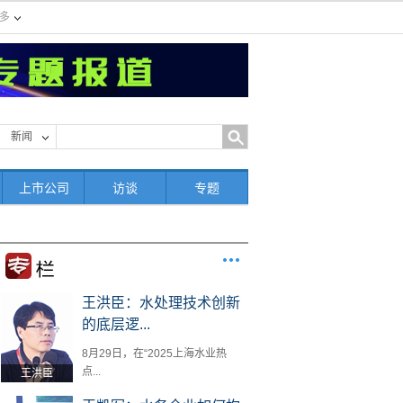
多
新闻
上市公司
访谈
专题
王洪臣：水处理技术创新
的底层逻...
8月29日，在“2025上海水业热
点...
王洪臣