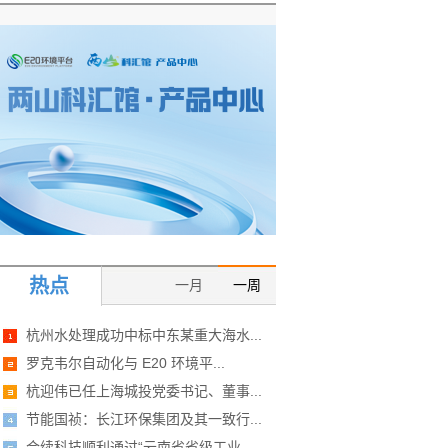
热点
一月
一周
杭州水处理成功中标中东某重大海水...
罗克韦尔自动化与 E20 环境平...
杭迎伟已任上海城投党委书记、董事...
节能国祯：长江环保集团及其一致行...
合续科技顺利通过“云南省省级工业...