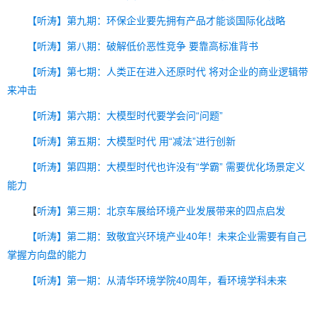
【听涛】第九期：环保企业要先拥有产品才能谈国际化战略
【听涛】第八期：破解低价恶性竞争 要靠高标准背书
【听涛】第七期：人类正在进入还原时代 将对企业的商业逻辑带
来冲击
【听涛】第六期：大模型时代要学会问“问题”
【听涛】第五期：大模型时代 用“减法”进行创新
【听涛】第四期：大模型时代也许没有“学霸” 需要优化场景定义
能力
【
听涛】第三期：北京车展给环境产业发展带来的四点启发
【听涛】第二期：致敬宜兴环境产业40年！未来企业需要有自己
掌握方向盘的能力
【听涛】第一期：从清华环境学院40周年，看环境学科未来