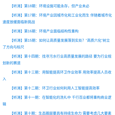
【听涛】第18期：环境设施可能永存，但产业未必
【听涛】第17期：环境产业因城市化和工业化而生 伴随着城市化
速度放缓面临新挑战
【听涛】第16期：环境产业面临结构性重构
【听涛】第15期：如何让高质量发展落到实处？“高质六化”树立
了方向与标尺
【听涛】第十四期：找寻污水行业高质量发展的路径 要为行业规
划新的赛道
【听涛】第十三期：用智能提高环卫作业效率 用效率提高人员收
入
【听涛】第十二期：环卫行业如何利用人工智能提高效率
【听涛】第十一期：在智能化的洗礼中 千行百业都将重构商业逻
辑
【听涛】第十期：生态圈层要具有持续生命力 需要考虑几大要素