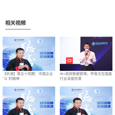
相关视频
【听涛】第五十四期：中国企业
AI+高效数据管理，甲骨文在固废
“斗”的精神
行业深度挖潜