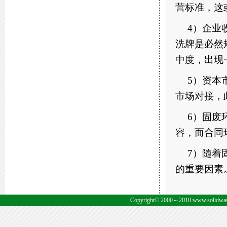
营标准，这
4）企业
洗牌是必然
中度，出现
5）资本
市场对接，
6）固废
容，而合同
7）随着
的重要因素
Copyright© 2000～2010 www.solid