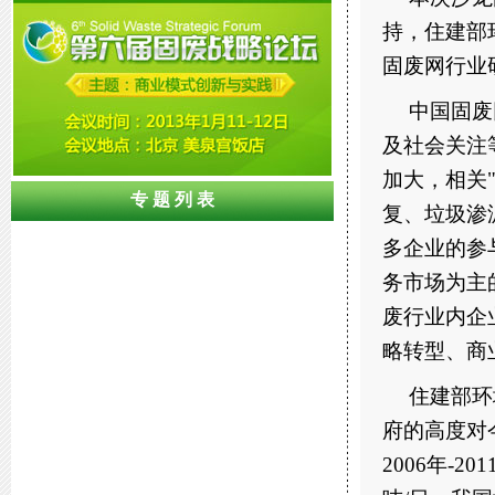
持，住建部
固废网行业
中国固废
及社会关注
加大，相关
专 题 列 表
复、垃圾渗
多企业的参
务市场为主
废行业内企
略转型、商
住建部环
府的高度对
2006年-