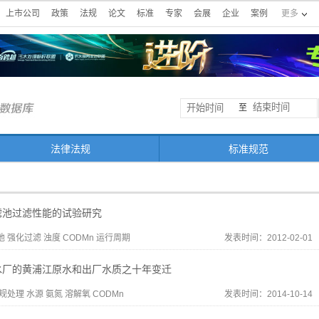
上市公司
政策
法规
论文
标准
专家
会展
企业
案例
更多
至
法律法规
标准规范
滤池过滤性能的试验研究
 强化过滤 浊度 CODMn 运行周期
发表时间：2012-02-01
水厂的黄浦江原水和出厂水质之十年变迁
规处理 水源 氨氮 溶解氧 CODMn
发表时间：2014-10-14