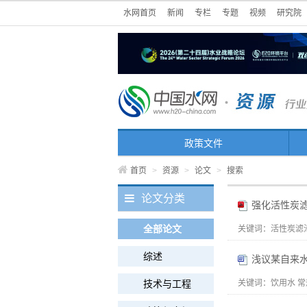
水网首页
新闻
专栏
专题
视频
研究院
政策文件
首页
>
资源
>
论文
>
搜索
论文分类
强化活性炭
全部论文
关键词：
活性炭滤池
综述
浅议某自来
技术与工程
关键词：
饮用水 常