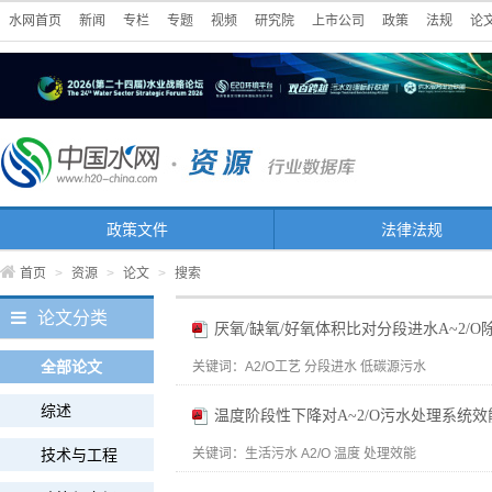
水网首页
新闻
专栏
专题
视频
研究院
上市公司
政策
法规
论
政策文件
法律法规
首页
>
资源
>
论文
>
搜索
论文分类
厌氧/缺氧/好氧体积比对分段进水A~2/O
全部论文
关键词：
A2/O工艺 分段进水 低碳源污水
综述
温度阶段性下降对A~2/O污水处理系统
技术与工程
关键词：
生活污水 A2/O 温度 处理效能