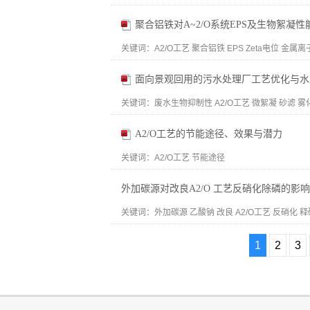
聚合铝铁对A~2/O系统EPS及生物絮凝
关键词：
A2/O工艺 聚合铝铁 EPS Zeta电位 金属离
面向景观回用的污水处理厂工艺优化与水
关键词：
废水生物抑制性 A2/O工艺 微絮凝 砂滤 雾化曝
A2/O工艺的节能途径、效果与潜力
关键词：
A2/O工艺 节能途径
外加碳源对改良A2/O 工艺反硝化除磷的影响
关键词：
外加碳源 乙酸钠 改良 A2/O工艺 反硝化 释
1
2
3