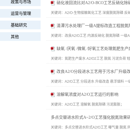
政策与市场
硝化液回流比对A2/O-BCO工艺反硝化
关键词：
A2/O-生物接触氧化工艺 深度脱氮除磷 反硝化
运营与管理
基础研究
清潭污水处理厂一级A提标改造工程脱氮
关键词：
改良A2/O工艺 内源反硝化 脱氮除磷 一级A标
其他
缺氧 /厌氧 /微氧 /好氧工艺处理氮肥生产
关键词：
氮肥生产废水 A2/O2工艺 脱氮 污泥负荷 短程
改良A2/O分段进水工艺用于污水厂升级
关键词：
A2/O工艺 分段进水 升级改造 悬浮填料 一级A
溶解氧浓度对A2/O工艺运行的影响
关键词：
A2/O工艺 溶解氧 脱氮除磷 污泥膨胀；
多点交替进水阶式A~2/O工艺强化脱氮效果
关键词：
多点交替进水阶式A2/O工艺 曝气量 脱氮 同