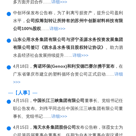
多方面开启合作……
详细>>>
中创环保发布公告称，为了剥离亏损资产，提升公司盈利
水平，
公司拟筹划转让所持有的苏州中创新材料科技有限
公司100%股权
……
详细>>>
山东公用水务集团有限公司与济宁圣源水务投资发展集团
有限公司签订《泗水县水务项目股权转让协议》
。助力泗
水县经济社会发展持续提升……
详细>>>
4月18日，
隽诺环保(Genox)和利安德巴赛尔携手宣布
，在
广东省肇庆市建立的塑料循环合资公司正式启动……
详细
>>>
—【
人事
】—
4月15日，
中国长江三峡集团有限公司
董事长、党组书记任
职公告发布。刘伟平同志任中国长江三峡集团有限公司董
事长、党组书记……
详细>>>
4月15日，
海天水务集团股份公司
发布公告称，张霞女士为
公司第四届董事会董事长，任期为自本次董事会审议通过