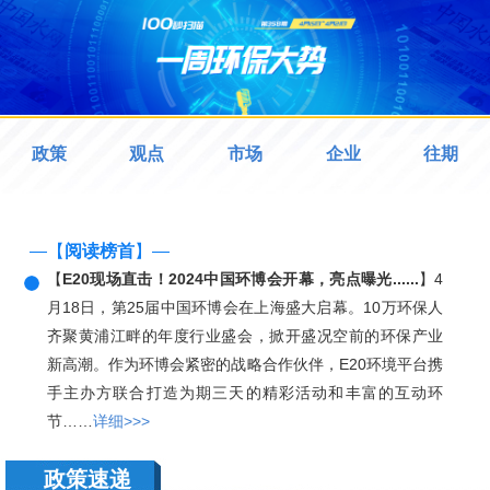
政策
观点
市场
企业
往期
—【
阅读榜首
】—
【
E20现场直击！2024中国环博会开幕，亮点曝光......
】4
月18日，第25届中国环博会在上海盛大启幕。10万环保人
齐聚黄浦江畔的年度行业盛会，掀开盛况空前的环保产业
新高潮。作为环博会紧密的战略合作伙伴，E20环境平台携
手主办方联合打造为期三天的精彩活动和丰富的互动环
节……
详细>>>
政策速递