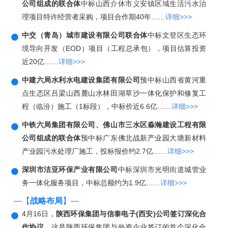
公司组成的联合体
中标山西介休市义安镇区域生活污水治
理项目特许经营者采购，项目合作期40年……
详细>>>
中交（青岛）城市建设有限公司联合体
中标文登区生态环
境导向开发（EOD）项目（工程总承包），项目估算投资
近20亿……
详细>>>
中建六局水利水电建设集团有限公司
预中标山西省黄河重
点生态区吕梁山西麓山水林田湖草沙一体化保护和修复工
程（临汾）施工（1标段），中标价近6.6亿……
详细>>>
中铁六局集团有限公司、佛山市三水区淼瀚建设工程有限
公司组成的联合体
预中标广东佛北战新产业园大塘新材料
产业园污水处理厂施工，投标报价约2.7亿……
详细>>>
深圳市洁亚环保产业有限公司
中标深圳市光明街道城管业
务一体化服务项目，中标总额约为1.9亿……
详细>>>
—【
战略布局
】—
4月16日，
陕西环保集团与信泰电子(西安)公司签订深化合
作协议
。这是陕西环保集团与外资企业签订的首个深化合