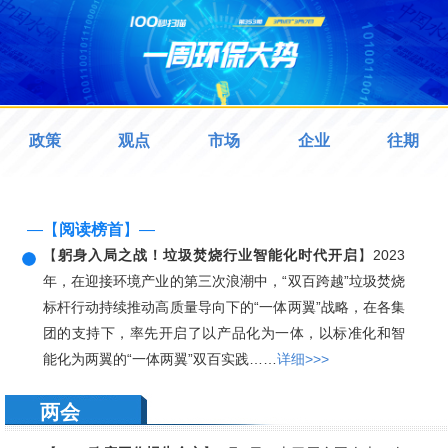
政策
观点
市场
企业
往期
—【
阅读榜首
】—
【
躬身入局之战！垃圾焚烧行业智能化时代开启
】2023
年，在迎接环境产业的第三次浪潮中，“双百跨越”垃圾焚烧
标杆行动持续推动高质量导向下的“一体两翼”战略，在各集
团的支持下，率先开启了以产品化为一体，以标准化和智
能化为两翼的“一体两翼”双百实践……
详细>>>
两会