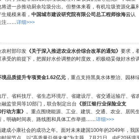
也将进一步推动厨余垃圾分出。但整体来看，有机垃圾资源化赢
产生规模来看，
中国城市建设研究院有限公司总工程师徐海云
认
关注……
详细>>>
业农村部印发
《关于深入推进农业水价综合改革的通知》
要求，
可承受的前提下，把握好水价调整的时度效，积极稳妥做好水价
境品质提升专项资金1.62亿元
，重点支持黑臭水体整治、园林
信厅、省科技厅、省生态环境厅、省建设厅、省交通运输厅、省
融监管局等10部门，联合制定出台
《浙江银行业保险业支
中和行动方案》
。重点围绕能源、工业、建筑、交通、农业、居民
新，明确时间表、路线图和具体工作举措……
详细>>>
全面建成小康社会的成功之年。面对未来建国100年的2049年，我
间节点，以“高质量引领未来”为主题，7月21日，由E20环境