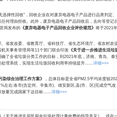
无选择性回收”，回收企业在对废弃电器电子产品进行品类判定、
以任何理由拒收。此外，废弃电器电子产品回收后，去向等登记
管局发布的
《废弃电器电子产品回收企业评价规范》
将于2021
部、省发改委、省教育厅、省科技厅、省生态环境厅、省农村农
机关事务管理局等11个部门联合印发
《关于进一步推进生活垃
明确了全省垃圾分类工作的目标，到2021年底，济南、青岛、泰
类处理系统，实现生活垃圾回收利用率持续提升……
详细>>>
气污染综合治理工作方案》
，总体目标是全省PM2.5平均浓度较202
%左右;各市(含定州、辛集市)、雄安新区,县(市、区)完成空气改
排放量完成国家下达目标……
详细>>>
布《关于推进非居民厨余垃圾处理计量收费的指导意见》，或在