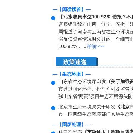
—【
阅读榜首
】—
【
污水收集率达100.92％ 错报？
督察组陆续向山西、辽宁、安徽、
周报道了河南与云南省在生态环境保
省反馈督察情况时公开的一个细节
100.92%……
详细>>>
政策速递
—【
生态环境
】—
山东省生态环境厅印发
《关于加强
市通过强化环评、排污许可及监管执
强山东省“两高”项目生态环境源头
北京市生态环境局关于印发
《北京
市、区两级生态环境部门实施生态
—【
固废处理
】—
住建部发布
《市容环卫工程项目规