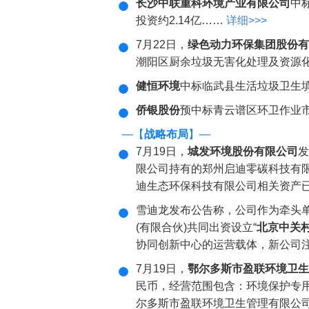
长沙中联重科环境产业有限公司
中
投资约2.14亿……
详细>>>
7月22日，
绿色动力环保集团股份有
潮阳区厨余垃圾无害化处理及资源化
健恒环境
中标临武县生活垃圾卫生填
侨银股份
预中标青云谱区环卫作业市场
—【
战略布局
】—
7月19日，
城发环境股份有限公司
发
限公司持有的郑州启迪零碳科技有限
迪生态环保科技有限公司相关资产
雪迪龙发布公告称，公司作为牵头
(有限合伙)共同出资设立“
北京中关
协同创新中心的运营载体，新公司注
7月19日，
鄂尔多斯市盈联环境卫生
民币，经营范围包含：环境保护专用
尔多斯市盈联环境卫生管理有限公司