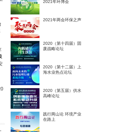
2021年环博会
2021年两会环保之声
台
年
2020（第十四届）固
废战略论坛
业
圾
安
2020（第十二届）上
海水业热点论坛
0
2020（第五届）供水
高峰论坛
践行两山论 环境产业
在路上
一