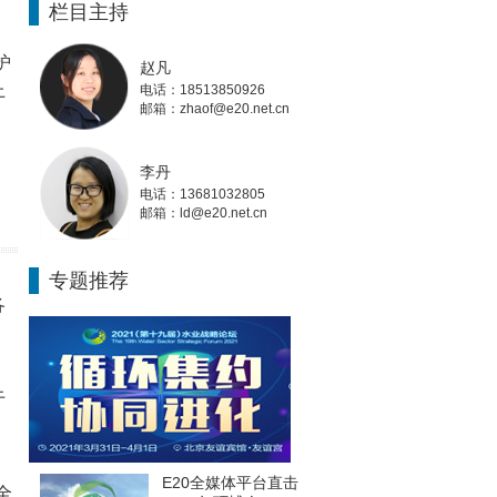
栏目主持
护
赵凡
上
电话：18513850926
邮箱：zhaof@e20.net.cn
李丹
电话：13681032805
邮箱：ld@e20.net.cn
专题推荐
各
于
E20全媒体平台直击
全