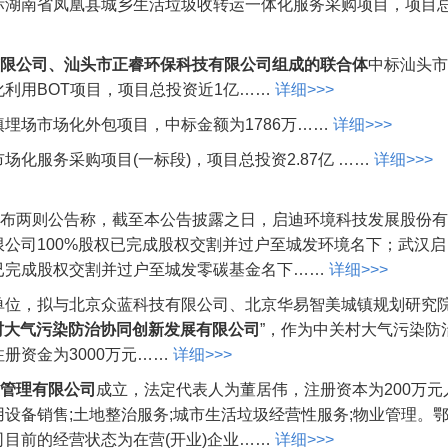
标湖南省凤凰县城乡生活垃圾收转运一体化服务采购项目，项目
限公司、汕头市正睿环保科技有限公司组成的联合体
中标汕头市
利用BOT项目，项目总投资近1亿……
详细>>>
埋场市场化外包项目，中标金额为1786万……
详细>>>
化服务采购项目(一标段)，项目总投资2.87亿 ……
详细>>>
布两则公告称，截至本公告披露之日，启迪环境科技发展股份有
公司100%股权已完成股权交割并过户至城发环境名下；武汉启
已完成股权交割并过户至城发零碳基金名下……
详细>>>
单位，拟与北京众蓝科技有限公司、北京华易智美城镇规划研究
村大气污染防治协同创新发展有限公司
”，作为中关村大气污染防
册资金为3000万元……
详细>>>
管理有限公司
成立，法定代表人为董居伟，注册资本为200万元
设备销售;土地整治服务;城市生活垃圾经营性服务;物业管理。
目前的经营状态为在营(开业)企业……
详细>>>