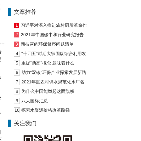
利
文章推荐
1
习近平对深入推进农村厕所革命作
出重要指示
2
2021年中国碳中和行业研究报告
3
新披露的环保督察问题清单
着
4
“十四五”时期大宗固废综合利用发
调
展建议
5
重提“两高”概念 意味着什么
6
助力“双碳”环保产业探索发展新路
绿
径
7
2021年度农村供水规范化水厂名
单公示
8
为什么中国能举起这面旗帜
农
9
八大国标汇总
10
探索水资源价格改革路径
生
关注我们
国
平