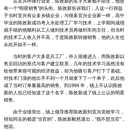
在宜兴环保行业里，陈效新的名字大家都不陌生，他曾
有一个“明星销售”的头衔。陈效新告诉我们，入这一行得益
于当时宜兴有众多乡镇企业，与很多宜兴企业家一样，高中
毕业的陈效新成功考入水处理工厂学习技术，上学期间成绩
就不错的他顺利从工人做到技术员再做到车间主任，但当时
的技术工人收入并不高，于是陈效新转做销售，他的人生也
从此开始不一样。
当时的客户大多是兵工厂，外人很难进入，而陈效新以
售后回访的形式与客户建立联系，几年的技术学习虽然没有
给他带来很可观的经济效益，却为他吸引客户打下了基础。
对技术门清的他出手不到一个月就拿下了一个单子，此后他
成了当时订单量最高的销售。到1994 年，镇上不认识陈效
新的人也已经知道了这个名字，陈效新成了镇上公认的明星
销售。
由于业绩突出，镇上领导推荐陈效新到宜兴党校学习，
得知同去的都是“当官的”，陈效新毅然退出，“我不想当官”，
他说。